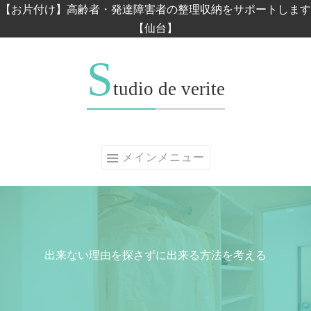
コンテンツへスキップ
【お片付け】高齢者・発達障害者の整理収納をサポートします
【仙台】
S
tudio de verite
メインメニュー
出来ない理由を探さずに出来る方法を考える