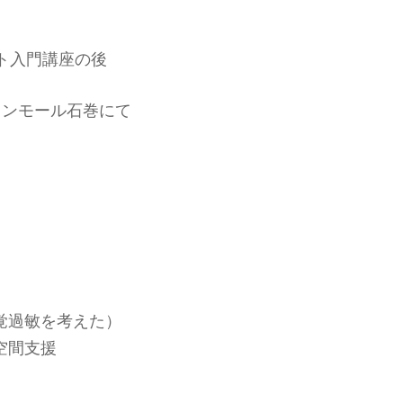
ト入門講座の後
オンモール石巻にて
す
覚過敏を考えた）
空間支援