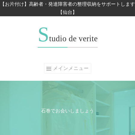
コンテンツへスキップ
【お片付け】高齢者・発達障害者の整理収納をサポートします
【仙台】
S
tudio de verite
メインメニュー
石巻でお会いしましょう