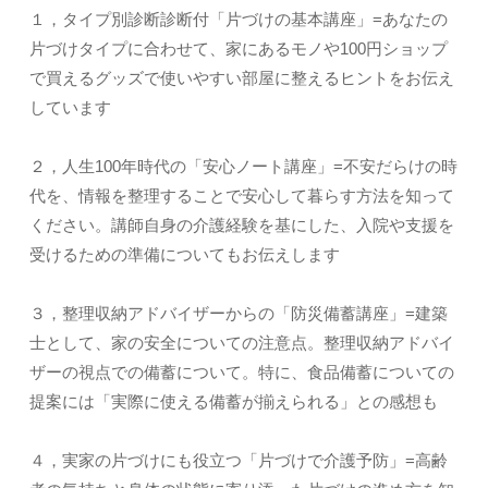
１，タイプ別診断診断付「片づけの基本講座」=あなたの
片づけタイプに合わせて、家にあるモノや100円ショップ
で買えるグッズで使いやすい部屋に整えるヒントをお伝え
しています
２，人生100年時代の「安心ノート講座」=不安だらけの時
代を、情報を整理することで安心して暮らす方法を知って
ください。講師自身の介護経験を基にした、入院や支援を
受けるための準備についてもお伝えします
３，整理収納アドバイザーからの「防災備蓄講座」=建築
士として、家の安全についての注意点。整理収納アドバイ
ザーの視点での備蓄について。特に、食品備蓄についての
提案には「実際に使える備蓄が揃えられる」との感想も
４，実家の片づけにも役立つ「片づけで介護予防」=高齢